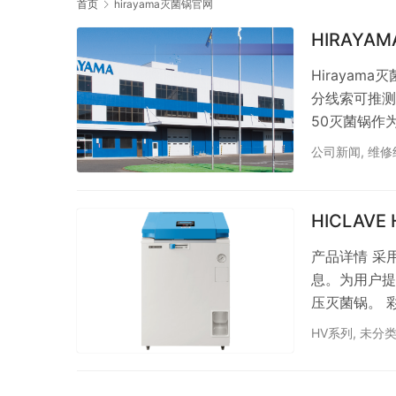
首页
hirayama灭菌锅官网
HIRAY
Hiraya
分线索可推测其
50灭菌锅作
手册显示其具
公司新闻
,
维修
监测等），并
对安全性和精
2. 市场需求与
HICLAVE H
产品详情 采
息。为用户提
压灭菌锅。 
操作屏幕。 
HV系列
,
未分
模式中选择所
时，彩色屏幕
时间、加热或