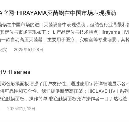
AMA官网-HIRAYAMA灭菌锅在中国市场表现强劲
ma灭菌锅在中国市场的进口灭菌设备中表现强劲，但结合行业背景和
定位与市场表现如下： 1. 产品定位与技术特点 Hirayama HV
为一款自动高压灭菌器，主要用于医疗、实验室等专业场景，其
备高温高压灭菌功能，需遵循严格的灭菌流程（如温度控制、压
纪实
2025年5月28日
强调对易燃易爆、腐蚀性物品的禁用规范3。这类设备在专业领
准度的要求较高，可能主要面向医院、科研机构及工业用户。
竞争环境 3.&nb…
V-Ⅱ series
用彩色触摸面板增强了用户友好性。通过使用字符详细地显示各
供可靠性和安全性。我们提供新型高压釜：HICLAVE HV-Ⅱ系
彩色触摸面板，操作简单 彩色触摸面板允许操作者一目了然地选
模式选择很容易 模式选择很容易。触摸屏幕，从屏幕上显示的五
类
2025年1月12日
需的模式，然后按START按钮。 设置温度、时间、加热或排气
易于阅读 在检查彩色屏幕的同时，通过触摸操作容易地进行温
排气的设置改变。用户最多注册8个模式。与他人分享…